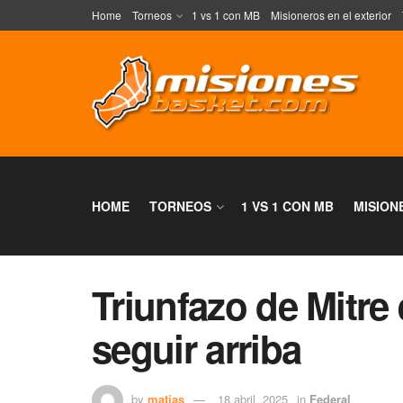
Home
Torneos
1 vs 1 con MB
Misioneros en el exterior
HOME
TORNEOS
1 VS 1 CON MB
MISION
Triunfazo de Mitre
seguir arriba
by
matias
18 abril, 2025
in
Federal