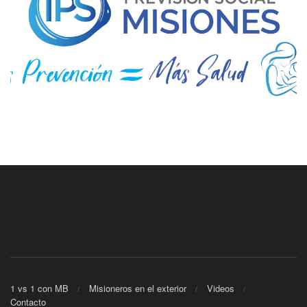
1 vs 1 con MB
Misioneros en el exterior
Videos
Contacto