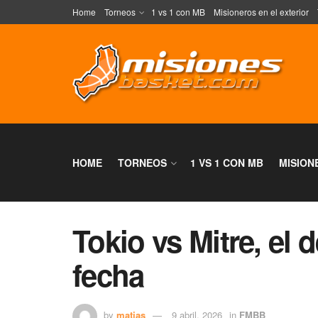
Home
Torneos
1 vs 1 con MB
Misioneros en el exterior
HOME
TORNEOS
1 VS 1 CON MB
MISION
Tokio vs Mitre, el 
fecha
by
matias
9 abril, 2026
in
FMBB