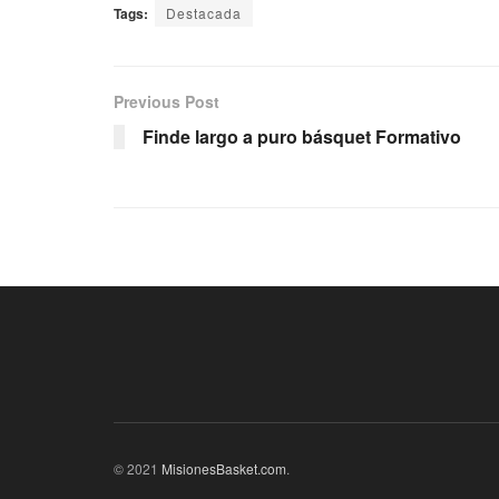
Tags:
Destacada
Previous Post
Finde largo a puro básquet Formativo
© 2021
MisionesBasket.com
.