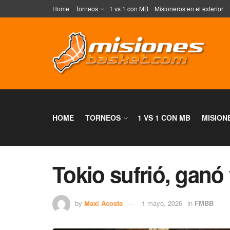
Home
Torneos
1 vs 1 con MB
Misioneros en el exterior
HOME
TORNEOS
1 VS 1 CON MB
MISION
Tokio sufrió, ganó 
by
Maxi Acosta
1 mayo, 2026
in
FMBB