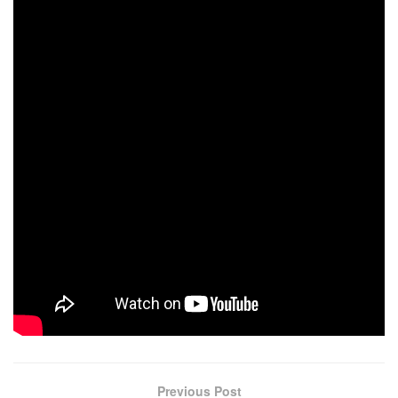
El goleador de la noche fue Maxi Acosta con 26 puntos,
seguido de Facundo Barreyro con 14, Santiago Yawny con
12 y Enzo Stietz con 10. Ya en el equipo “blanco y azul” se
destacaron Gallardo con 22 y Pared con 16.
En la gran definición habrá clásico capitalino porque su
rival será Mitre A, en una llave al mejor de tres partidos
que comenzará este viernes en el estadio “auriazul”.
PARCIALES: 14-14, 12-29, 24-19 y 28-23.
ÁRBITROS: Isaac Villalba y Facundo Camaño.
CANCHA: Bartolomé Mitre.
Ampliaremos…
Previous Post