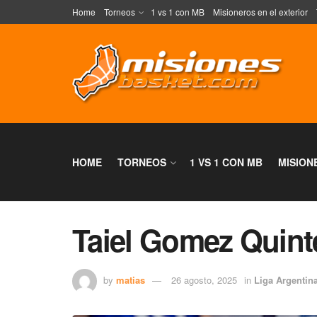
Home
Torneos
1 vs 1 con MB
Misioneros en el exterior
HOME
TORNEOS
1 VS 1 CON MB
MISION
Taiel Gomez Quint
by
matias
26 agosto, 2025
in
Liga Argentin