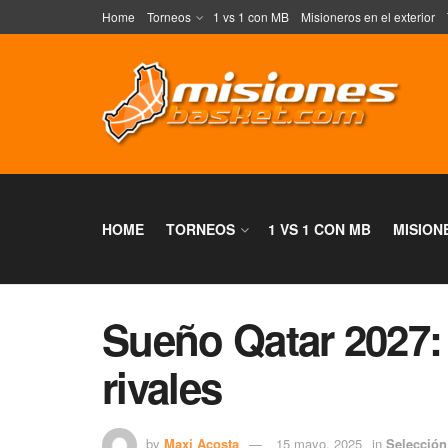
Home
Torneos
1 vs 1 con MB
Misioneros en el exterior
HOME
TORNEOS
1 VS 1 CON MB
MISION
Sueño Qatar 2027: 
rivales
by
Maxi Acosta
15 mayo, 2025
in
Selección