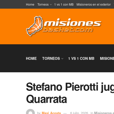
Home
Torneos
1 vs 1 con MB
Misioneros en el exterior
HOME
TORNEOS
1 VS 1 CON MB
MISION
Stefano Pierotti j
Quarrata
by
Maxi Acosta
6 julio, 2026
in
Misioneros e