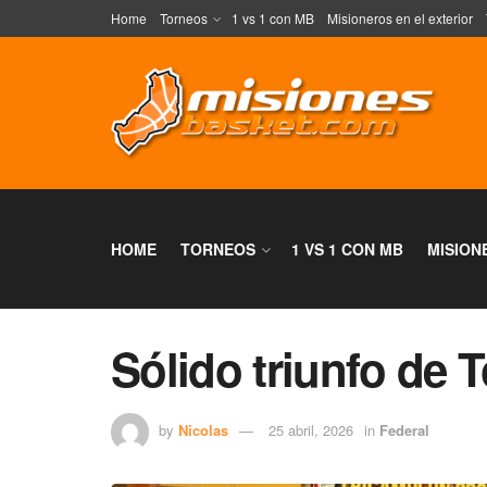
Home
Torneos
1 vs 1 con MB
Misioneros en el exterior
HOME
TORNEOS
1 VS 1 CON MB
MISION
Sólido triunfo de 
by
Nicolas
25 abril, 2026
in
Federal