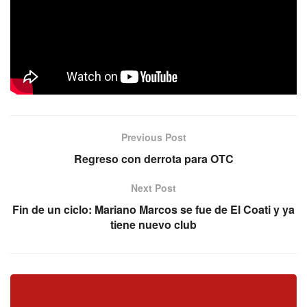
Viajamos hasta Oberá para traerte una entrevista
imperdible con uno de los jugadores experimentados que
cuenta OTC en la Liga Nacional: el tirador santiagueño
Enzo Ruiz. ¡Entrá y mirá!
Previous Post
Regreso con derrota para OTC
Next Post
Fin de un ciclo: Mariano Marcos se fue de El Coati y ya
tiene nuevo club