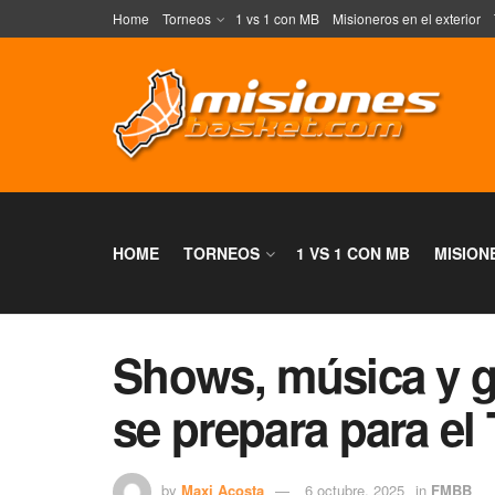
Home
Torneos
1 vs 1 con MB
Misioneros en el exterior
HOME
TORNEOS
1 VS 1 CON MB
MISION
Shows, música y 
se prepara para el
by
Maxi Acosta
6 octubre, 2025
in
FMBB