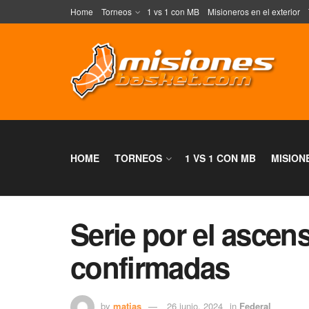
Home
Torneos
1 vs 1 con MB
Misioneros en el exterior
HOME
TORNEOS
1 VS 1 CON MB
MISION
Serie por el ascen
confirmadas
by
matias
26 junio, 2024
in
Federal