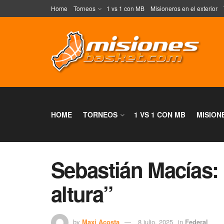
Home
Torneos
1 vs 1 con MB
Misioneros en el exterior
HOME
TORNEOS
1 VS 1 CON MB
MISION
Sebastián Macías:
altura”
by
Maxi Acosta
8 julio, 2025
in
Federal