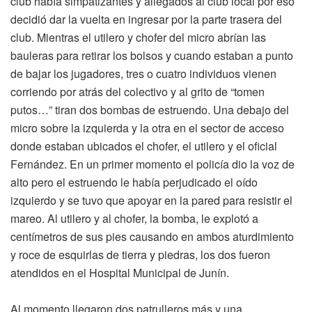
club había simpatizantes y allegados al club local por eso
decidió dar la vuelta en ingresar por la parte trasera del
club. Mientras el utilero y chofer del micro abrían las
bauleras para retirar los bolsos y cuando estaban a punto
de bajar los jugadores, tres o cuatro individuos vienen
corriendo por atrás del colectivo y al grito de “tomen
putos…” tiran dos bombas de estruendo. Una debajo del
micro sobre la izquierda y la otra en el sector de acceso
donde estaban ubicados el chofer, el utilero y el oficial
Fernández. En un primer momento el policía dio la voz de
alto pero el estruendo le había perjudicado el oído
izquierdo y se tuvo que apoyar en la pared para resistir el
mareo. Al utilero y al chofer, la bomba, le explotó a
centímetros de sus pies causando en ambos aturdimiento
y roce de esquirlas de tierra y piedras, los dos fueron
atendidos en el Hospital Municipal de Junín.
Al momento llegaron dos patrulleros más y una