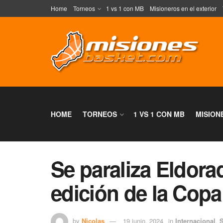
Home
Torneos
1 vs 1 con MB
Misioneros en el exterior
HOME
TORNEOS
1 VS 1 CON MB
MISION
Se paraliza Eldor
edición de la Cop
by
Nicolas
19 junio, 2024
in
Internacional
,
S