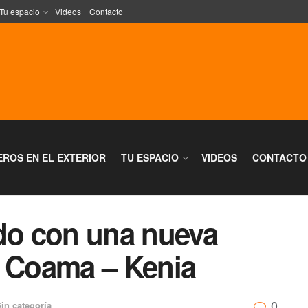
Tu espacio
Videos
Contacto
EROS EN EL EXTERIOR
TU ESPACIO
VIDEOS
CONTACTO
ado con una nueva
a Coama – Kenia
0
in categoría