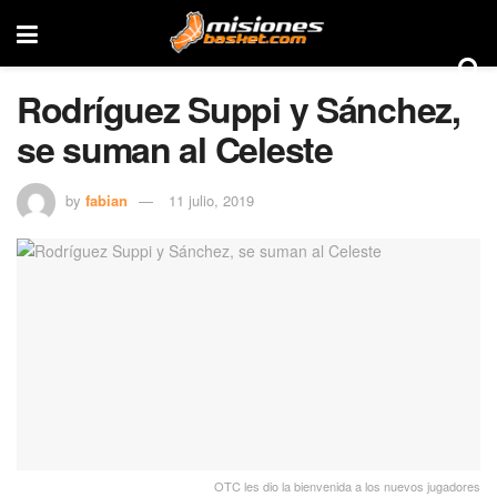
Rodríguez Suppi y Sánchez,
se suman al Celeste
by
fabian
11 julio, 2019
OTC les dio la bienvenida a los nuevos jugadores