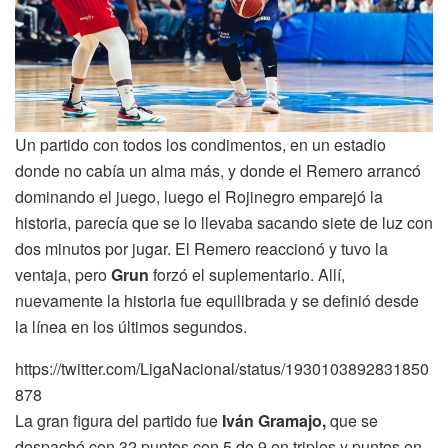
Un partido con todos los condimentos, en un estadio
donde no cabía un alma más, y donde el Remero arrancó
dominando el juego, luego el Rojinegro emparejó la
historia, parecía que se lo llevaba sacando siete de luz con
dos minutos por jugar. El Remero reaccionó y tuvo la
ventaja, pero
Grun
forzó el suplementario. Allí,
nuevamente la historia fue equilibrada y se definió desde
la línea en los últimos segundos.
https://twitter.com/LigaNacional/status/1930103892831850
878
La gran figura del partido fue
Iván Gramajo,
que se
despachó con 32 puntos con 5 de 9 en triples y puntos en