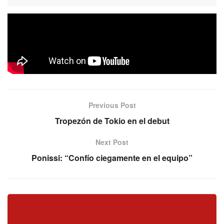
El goleador de San José y MVP del juego en el triunfo ante
Tokio, Sergio Ravina, dejó sus impresiones en una charla
con Misiones Básket. Mirá la nota completa.
Previous Post
Tropezón de Tokio en el debut
Next Post
Ponissi: “Confío ciegamente en el equipo”