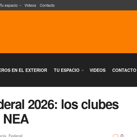
Tu espacio
Videos
Contacto
EROS EN EL EXTERIOR
TU ESPACIO
VIDEOS
CONTACTO
deral 2026: los clubes
l NEA
0
oría
,
Federal