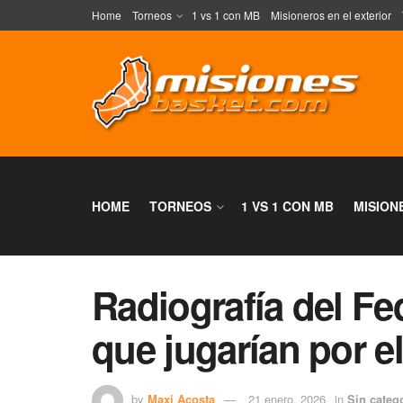
Home
Torneos
1 vs 1 con MB
Misioneros en el exterior
HOME
TORNEOS
1 VS 1 CON MB
MISION
Radiografía del Fe
que jugarían por e
by
Maxi Acosta
21 enero, 2026
in
Sin categ