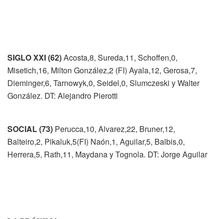
SIGLO XXI (62)
Acosta,8, Sureda,11, Schoffen,0,
Misetich,16, Milton González,2 (FI) Ayala,12, Gerosa,7,
Dieminger,6, Tarnowyk,0, Seidel,0, Slumczeski y Walter
González. DT: Alejandro Pierotti
SOCIAL (73)
Perucca,10, Alvarez,22, Bruner,12,
Balteiro,2, Pikaluk,5(FI) Naón,1, Aguilar,5, Balbis,0,
Herrera,5, Rath,11, Maydana y Tognola. DT: Jorge Aguilar