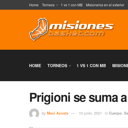
Home
Torneos
1 vs 1 con MB
Misioneros en el exterior
HOME
TORNEOS
1 VS 1 CON MB
MISION
Prigioni se suma a 
by
Maxi Acosta
10 junio, 2021
in
Cuerpo
,
Se