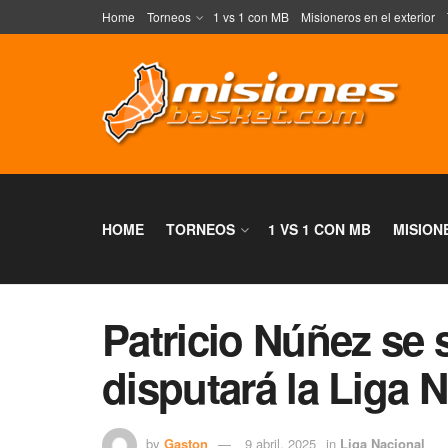
Home
Torneos
1 vs 1 con MB
Misioneros en el exterior
HOME
TORNEOS
1 VS 1 CON MB
MISION
Patricio Núñez se 
disputará la Liga 
by
Gaston
9 abril, 2025
in
Liga Nacional