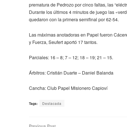
prematura de Pedrozo por cinco faltas, las “eléc
Durante los últimos 4 minutos de juego las «verde
quedaron con la primera semifinal por 62-54.
Las máximas anotadoras en Papel fueron Cácere
y Fuerza, Seufert aportó 17 tantos.
Parciales: 16 – 8; 7 – 12; 18 – 19; 21 – 15.
Árbitros: Cristián Duarte – Daniel Balanda
Cancha: Club Papel Misionero Capioví
Tags:
Destacada
Previous Post