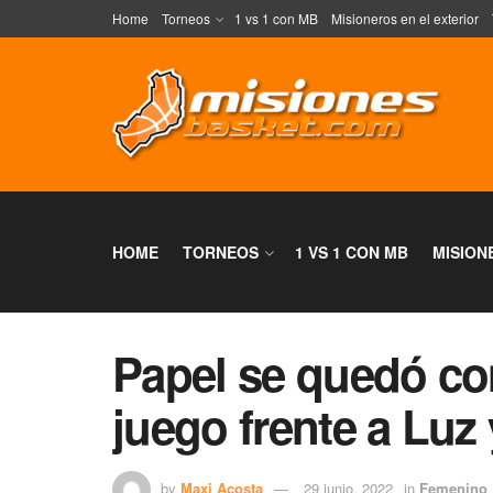
Home
Torneos
1 vs 1 con MB
Misioneros en el exterior
HOME
TORNEOS
1 VS 1 CON MB
MISION
Papel se quedó co
juego frente a Luz
by
Maxi Acosta
29 junio, 2022
in
Femenino