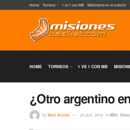
Home
Torneos
1 vs 1 con MB
Misioneros en el exterior
HOME
TORNEOS
1 VS 1 CON MB
MISION
¿Otro argentino e
by
Maxi Acosta
25 abril, 2019
in
NBA
,
Otras