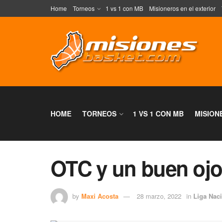
Home
Torneos
1 vs 1 con MB
Misioneros en el exterior
HOME
TORNEOS
1 VS 1 CON MB
MISION
OTC y un buen ojo 
by
Maxi Acosta
28 marzo, 2022
in
Liga Nac