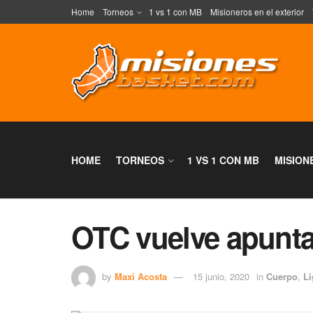
Home
Torneos
1 vs 1 con MB
Misioneros en el exterior
HOME
TORNEOS
1 VS 1 CON MB
MISION
OTC vuelve apunta
by
Maxi Acosta
15 junio, 2020
in
Cuerpo
,
Li