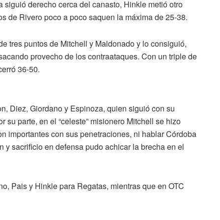
za siguió derecho cerca del canasto, Hinkle metió otro
los de Rivero poco a poco saquen la máxima de 25-38.
e tres puntos de Mitchell y Maldonado y lo consiguió,
sacando provecho de los contraataques. Con un triple de
cerró 36-50.
on, Diez, Giordano y Espinoza, quien siguió con su
 su parte, en el “celeste” misionero Mitchell se hizo
ron importantes con sus penetraciones, ni hablar Córdoba
ón y sacrificio en defensa pudo achicar la brecha en el
o, Pais y Hinkle para Regatas, mientras que en OTC