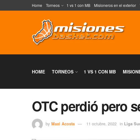
Home
Torneos
1 vs 1 con MB
Misioneros en el exterior
HOME
TORNEOS
1 VS 1 CON MB
MISION
OTC perdió pero se
by
Maxi Acosta
11 octubre, 2022
in
Liga Su