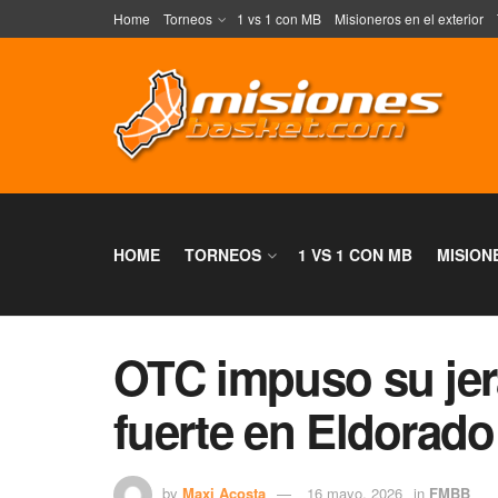
Home
Torneos
1 vs 1 con MB
Misioneros en el exterior
HOME
TORNEOS
1 VS 1 CON MB
MISION
OTC impuso su jera
fuerte en Eldorado
by
Maxi Acosta
16 mayo, 2026
in
FMBB