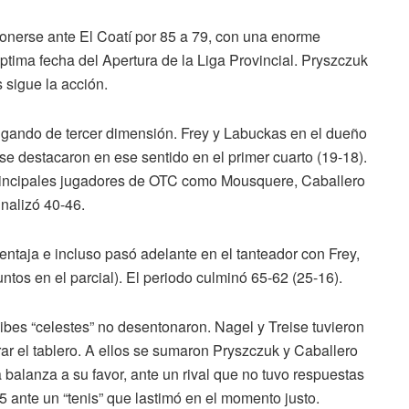
ponerse ante El Coatí por 85 a 79, con una enorme
éptima fecha del Apertura de la Liga Provincial. Pryszczuk
s sigue la acción.
igando de tercer dimensión. Frey y Labuckas en el dueño
, se destacaron en ese sentido en el primer cuarto (19-18).
 principales jugadores de OTC como Mousquere, Caballero
inalizó 40-46.
ventaja e incluso pasó adelante en el tanteador con Frey,
tos en el parcial). El periodo culminó 65-62 (25-16).
s pibes “celestes” no desentonaron. Nagel y Treise tuvieron
ar el tablero. A ellos se sumaron Pryszczuk y Caballero
 balanza a su favor, ante un rival que no tuvo respuestas
 ante un “tenis” que lastimó en el momento justo.