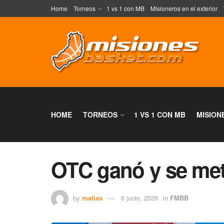
Home
Torneos
1 vs 1 con MB
Misioneros en el exterior
HOME
TORNEOS
1 VS 1 CON MB
MISION
OTC ganó y se met
by
matias
6 junio, 2026
in
FMBB