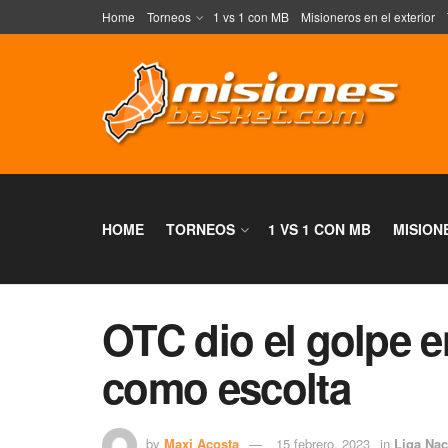
Home
Torneos
1 vs 1 con MB
Misioneros en el exterior
HOME
TORNEOS
1 VS 1 CON MB
MISION
OTC dio el golpe 
como escolta
by
Maxi Acosta
15 febrero, 2023
in
Liga Nac