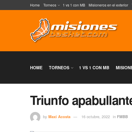
Home
Torneos
1 vs 1 con MB
Misioneros en el exterior
HOME
TORNEOS
1 VS 1 CON MB
MISION
Triunfo apabullante
by
Maxi Acosta
16 octubre, 2022
in
FMBB