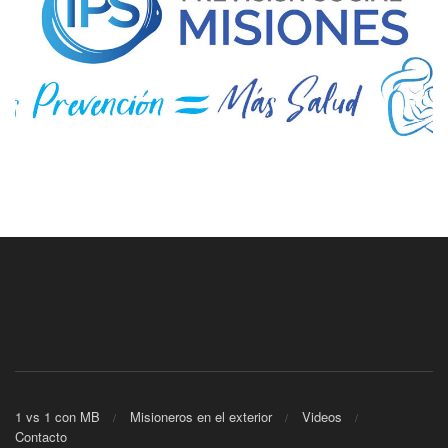
1 vs 1 con MB
Misioneros en el exterior
Videos
Contacto