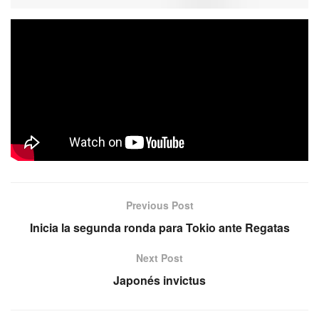
Seguimos viajando por el interior de nuestra hermosa
provincia para traerte otro 1vs1 con Misiones Básket, esta
vez junto Héctor Corti, primer funcionario que se presta
para nuestro desafío. Su amor por Puerto Rico, su pasado
como profesor de básquet, su gestión y sus metas con el
deporte de la “naranja”. Entrá y mirala completa.
Previous Post
Inicia la segunda ronda para Tokio ante Regatas
Next Post
Japonés invictus