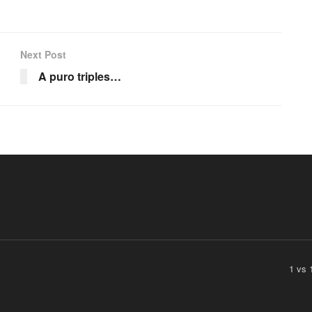
Next Post
A puro triples…
1 vs 