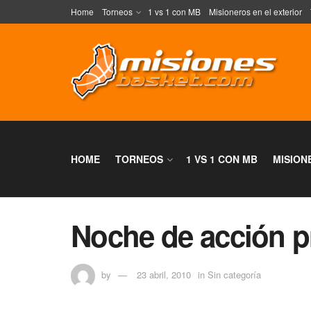
Home
Torneos
1 vs 1 con MB
Misioneros en el exterior
HOME
TORNEOS
1 VS 1 CON MB
MISION
Noche de acción p
by
23 abril, 2010
in
Sin categoría