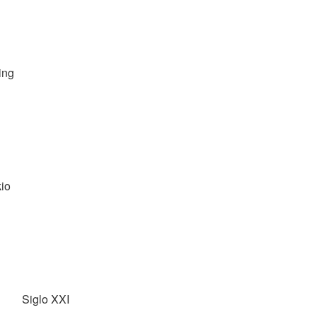
ing
io
Siglo XXI