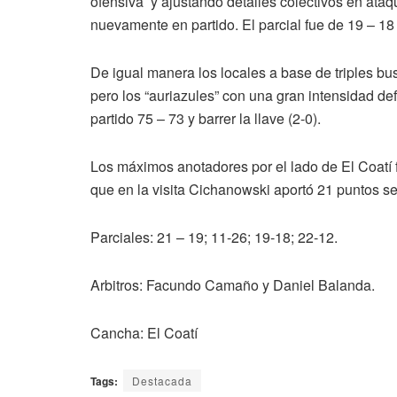
ofensiva y ajustando detalles colectivos en ataqu
nuevamente en partido. El parcial fue de 19 – 18 
De igual manera los locales a base de triples bus
pero los “auriazules” con una gran intensidad def
partido 75 – 73 y barrer la llave (2-0).
Los máximos anotadores por el lado de El Coatí 
que en la visita Cichanowski aportó 21 puntos s
Parciales: 21 – 19; 11-26; 19-18; 22-12.
Arbitros: Facundo Camaño y Daniel Balanda.
Cancha: El Coatí
Tags:
Destacada