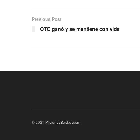
Previous Post
OTC ganó y se mantiene con vida
© 2021
MisionesBasket.com
.