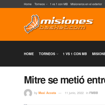
Home
Torneos
1 vs 1 con MB
Misioneros en el exterior
HOME
TORNEOS
1 VS 1 CON MB
MISION
Mitre se metió ent
by
Maxi Acosta
11 junio, 2022
in
FMBB