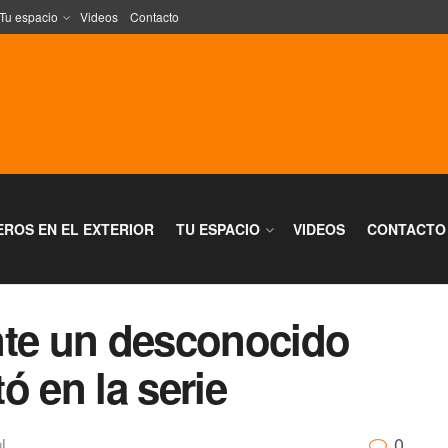
Tu espacio
Videos
Contacto
EROS EN EL EXTERIOR
TU ESPACIO
VIDEOS
CONTACTO
nte un desconocido
ó en la serie
0
l