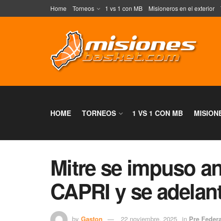
Home
Torneos
1 vs 1 con MB
Misioneros en el exterior
HOME
TORNEOS
1 VS 1 CON MB
MISION
Mitre se impuso a
CAPRI y se adelant
by
Gaston
22 noviembre, 2025
in
Pre Federa