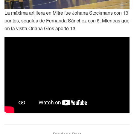
La máxima artillera en Mitre fue Johana Stockmans con 13
puntos, seguida de Fernanda Sánchez con 8. Mientras que
en la visita Oriana Gros aportó 13.