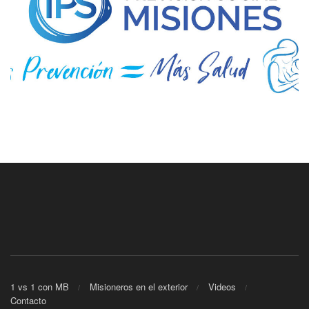
1 vs 1 con MB
Misioneros en el exterior
Videos
Contacto