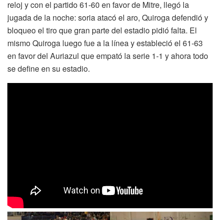
reloj y con el partido 61-60 en favor de Mitre, llegó la
jugada de la noche: soria atacó el aro, Quiroga defendió y
bloqueo el tiro que gran parte del estadio pidió falta. El
mismo Quiroga luego fue a la línea y estableció el 61-63
en favor del Auriazul que empató la serie 1-1 y ahora todo
se define en su estadio.