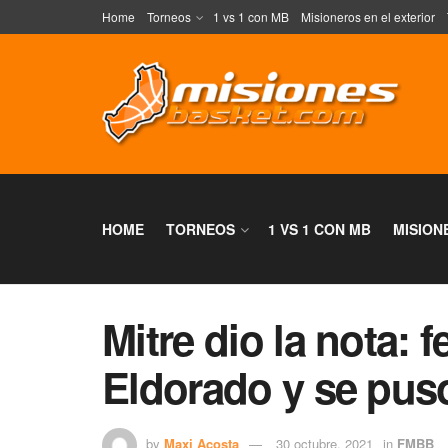
Home
Torneos
1 vs 1 con MB
Misioneros en el exterior
HOME
TORNEOS
1 VS 1 CON MB
MISION
Mitre dio la nota: f
Eldorado y se pus
by
Maxi Acosta
30 octubre, 2021
in
FMBB