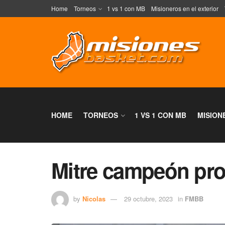
Home
Torneos
1 vs 1 con MB
Misioneros en el exterior
HOME
TORNEOS
1 VS 1 CON MB
MISION
Mitre campeón pro
by
Nicolas
29 octubre, 2023
in
FMBB