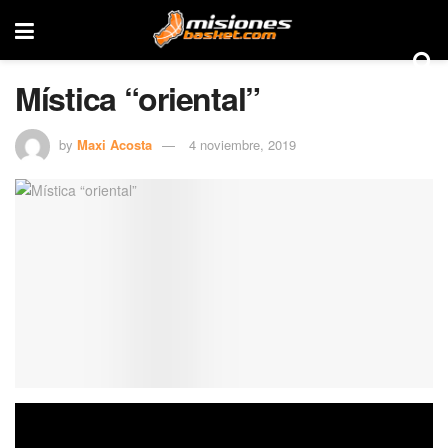
Mística “oriental”
by
Maxi Acosta
4 noviembre, 2019
Tokio demostró que se siente a gusto en los play off y
Cataratas Básquet lo sufrió. Con una buena defensa y