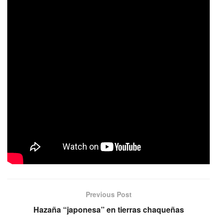
Cancha: Asociación de Básquet Eldorado
TIRICA – SIGLO XXI 81-78
Viernes 01 Noviembre
Cancha: Club Mitre – Posadas
MITRE – LUZ Y FUERZA 73-59
Domingo 03 Noviembre
Cancha: Tokio – Posadas
TOKIO – CATARATAS 84-60
Previous Post
Hazaña “japonesa” en tierras chaqueñas