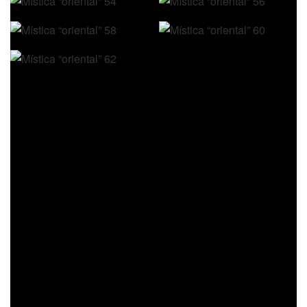
Liga Provincial 2019
Torneo Clausura
Categorías Mayores
CUARTOS DE FINAL
Jueves 31 De Octubre
Cancha: Oberá Tenis Club
OBERÁ T. C. – AEMO 71-77
Viernes 01 Noviembre