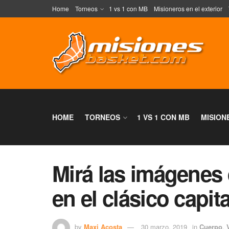
Home
Torneos
1 vs 1 con MB
Misioneros en el exterior
HOME
TORNEOS
1 VS 1 CON MB
MISION
Mirá las imágenes d
en el clásico capit
by
Maxi Acosta
30 marzo, 2019
in
Cuerpo
,