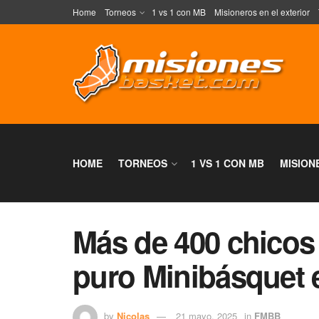
Home
Torneos
1 vs 1 con MB
Misioneros en el exterior
HOME
TORNEOS
1 VS 1 CON MB
MISION
Más de 400 chicos 
puro Minibásquet 
by
Nicolas
21 mayo, 2025
in
FMBB