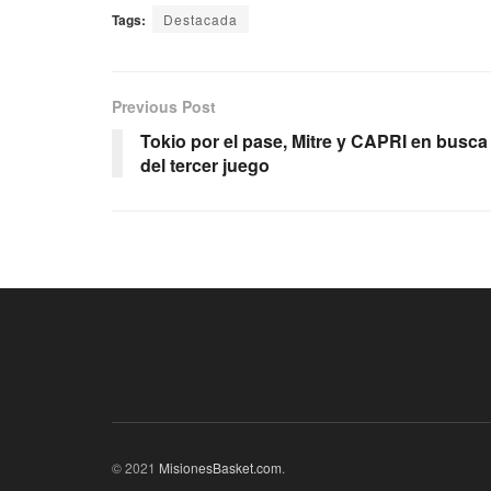
Tags:
Destacada
Previous Post
Tokio por el pase, Mitre y CAPRI en busca
del tercer juego
© 2021
MisionesBasket.com
.