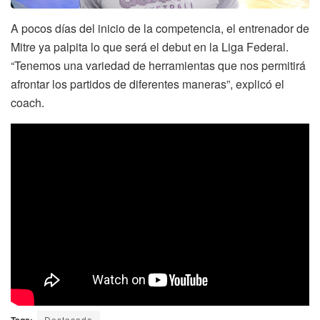
A pocos días del inicio de la competencia, el entrenador de
Mitre ya palpita lo que será el debut en la Liga Federal.
“Tenemos una variedad de herramientas que nos permitirá
afrontar los partidos de diferentes maneras”, explicó el
coach.
Tags:
Destacada