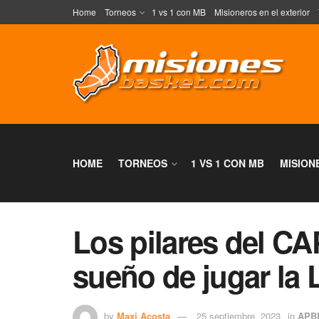
Home
Torneos
1 vs 1 con MB
Misioneros en el exterior
HOME
TORNEOS
1 VS 1 CON MB
MISION
Los pilares del C
sueño de jugar la 
by
Maxi Acosta
25 septiembre, 2023
in
APB