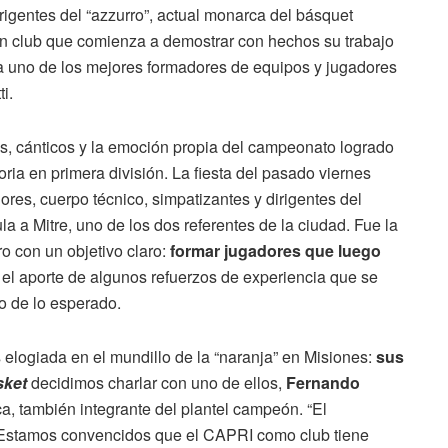
rigentes del “azzurro”, actual monarca del básquet
un club que comienza a demostrar con hechos su trabajo
a uno de los mejores formadores de equipos y jugadores
i.
os, cánticos y la emoción propia del campeonato logrado
ria en primera división. La fiesta del pasado viernes
res, cuerpo técnico, simpatizantes y dirigentes del
la a Mitre, uno de los dos referentes de la ciudad. Fue la
ro con un objetivo claro:
formar jugadores que luego
n el aporte de algunos refuerzos de experiencia que se
do de lo esperado.
 elogiada en el mundillo de la “naranja” en Misiones:
sus
sket
decidimos charlar con uno de ellos,
Fernando
uca, también integrante del plantel campeón. “El
. Estamos convencidos que el CAPRI como club tiene