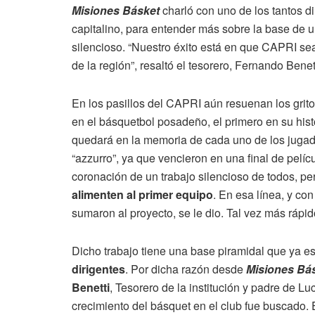
Misiones Básket
charló con uno de los tantos di
capitalino, para entender más sobre la base de 
silencioso. “Nuestro éxito está en que CAPRI se
de la región”, resaltó el tesorero, Fernando Benett
En los pasillos del CAPRI aún resuenan los grit
en el básquetbol posadeño, el primero en su histo
quedará en la memoria de cada uno de los jugado
“azzurro”, ya que vencieron en una final de pelícu
coronación de un trabajo silencioso de todos, pe
alimenten al primer equipo
. En esa línea, y co
sumaron al proyecto, se le dio. Tal vez más rápi
Dicho trabajo tiene una base piramidal que ya es
dirigentes
. Por dicha razón desde
Misiones Bá
Benetti
, Tesorero de la institución y padre de L
crecimiento del básquet en el club fue buscado