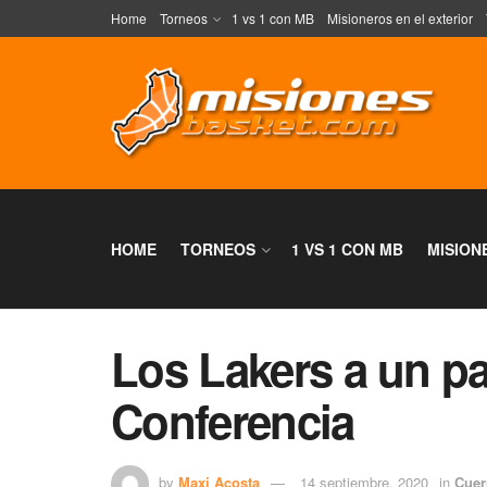
Home
Torneos
1 vs 1 con MB
Misioneros en el exterior
HOME
TORNEOS
1 VS 1 CON MB
MISION
Los Lakers a un pa
Conferencia
by
Maxi Acosta
14 septiembre, 2020
in
Cuer