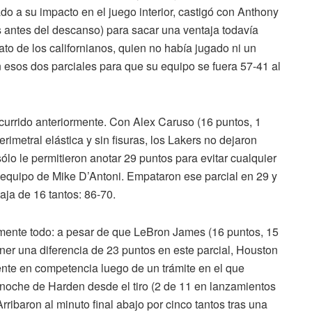
do a su impacto en el juego interior, castigó con Anthony
s antes del descanso) para sacar una ventaja todavía
ato de los californianos, quien no había jugado ni un
en esos dos parciales para que su equipo se fuera 57-41 al
urrido anteriormente. Con Alex Caruso (16 puntos, 1
imetral elástica y sin fisuras, los Lakers no dejaron
ólo le permitieron anotar 29 puntos para evitar cualquier
el equipo de Mike D’Antoni. Empataron ese parcial en 29 y
aja de 16 tantos: 86-70.
tamente todo: a pesar de que LeBron James (16 puntos, 15
ener una diferencia de 23 puntos en este parcial, Houston
nte en competencia luego de un trámite en el que
oche de Harden desde el tiro (2 de 11 en lanzamientos
rribaron al minuto final abajo por cinco tantos tras una