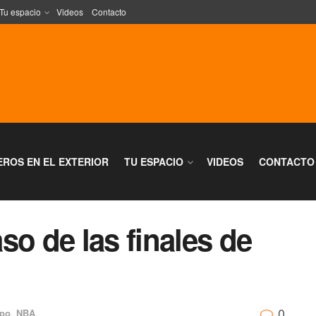
Tu espacio
Videos
Contacto
EROS EN EL EXTERIOR
TU ESPACIO
VIDEOS
CONTACTO
so de las finales de
0
po
,
NBA