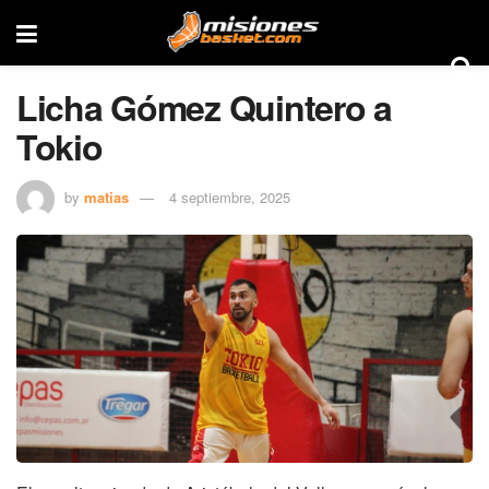
Licha Gómez Quintero a
Tokio
by
matias
4 septiembre, 2025