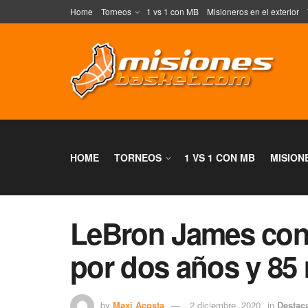
Home
Torneos
1 vs 1 con MB
Misioneros en el exterior
HOME
TORNEOS
1 VS 1 CON MB
MISION
LeBron James cont
por dos años y 85 
by
Maxi Acosta
2 diciembre, 2020
in
Destac