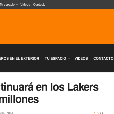
Tu espacio
Videos
Contacto
EROS EN EL EXTERIOR
TU ESPACIO
VIDEOS
CONTACTO
inuará en los Lakers
millones
0
ada
,
NBA