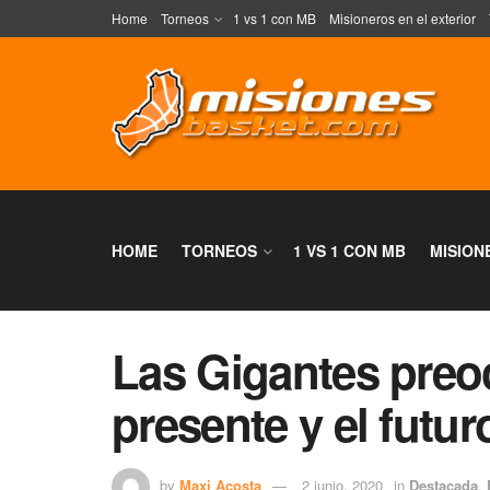
Home
Torneos
1 vs 1 con MB
Misioneros en el exterior
HOME
TORNEOS
1 VS 1 CON MB
MISION
Las Gigantes preo
presente y el futur
by
Maxi Acosta
2 junio, 2020
in
Destacada
,