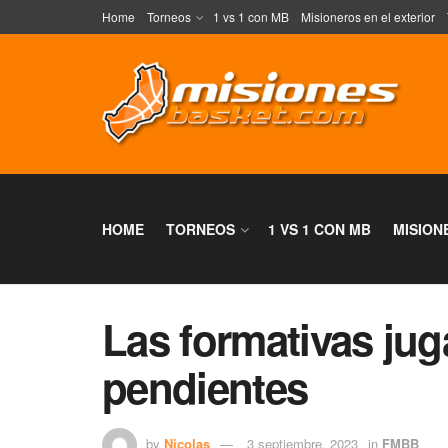
Home
Torneos
1 vs 1 con MB
Misioneros en el exterior
HOME
TORNEOS
1 VS 1 CON MB
MISION
Las formativas jug
pendientes
by
Nicolas
3 septiembre, 2023
in
FMBB